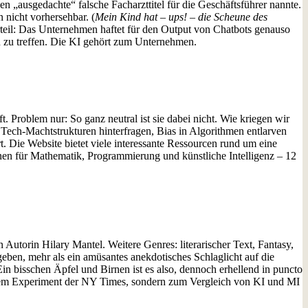
n „ausgedachte“ falsche Facharzttitel für die Geschäftsführer nannte.
n nicht vorhersehbar. (
Mein Kind hat – ups! – die Scheune des
rteil: Das Unternehmen haftet für den Output von Chatbots genauso
n zu treffen. Die KI gehört zum Unternehmen.
 Problem nur: So ganz neutral ist sie dabei nicht. Wie kriegen wir
ll Tech-Machtstrukturen hinterfragen, Bias in Algorithmen entlarven
rt. Die Website bietet viele interessante Ressourcen rund um eine
nnen für Mathematik, Programmierung und künstliche Intelligenz – 12
 Autorin Hilary Mantel. Weitere Genres: literarischer Text, Fantasy,
geben, mehr als ein amüsantes anekdotisches Schlaglicht auf die
Ein bisschen Äpfel und Birnen ist es also, dennoch erhellend in puncto
iesem Experiment der NY Times, sondern zum Vergleich von KI und MI