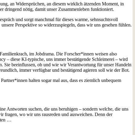
ibung, an Widersprüchen, an diesem wirklich ätzenden Moment, in
er dringend nötig, damit unser Zusammenleben funktioniert.
espräch und sorgt manchmal für dieses warme, sehnsuchtsvoll
at, unsere Perspektive so widerzuspiegeln, dass wir uns gesehen fühlen.
m Familienkrach, im Jobdrama. Die Forscher*innen weisen also
cy – diese KI-typische, uns immer bestätigende Schleimerei – wird
in. Sie beeinflussen, ob und wie wir Verantwortung für unser Handeln
reundlich, immer verfügbar und bestätigend agieren soll wie der Bot.
. Partner*innen halten sogar mal aus, dass es ziemlich unbequem
eine Antworten suchen, die uns beruhigen – sondern welche, die uns
 wir fragen, wo wir uns rausreden und ausweichen. Denn der
chten …