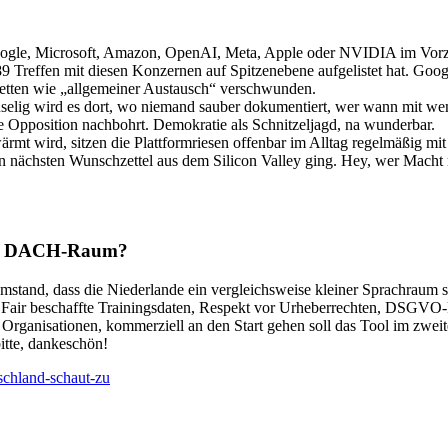
ei Google, Microsoft, Amazon, OpenAI, Meta, Apple oder NVIDIA im Vor
89 Treffen mit diesen Konzernen auf Spitzenebene aufgelistet hat. Goo
iketten wie „allgemeiner Austausch“ verschwunden.
elig wird es dort, wo niemand sauber dokumentiert, wer wann mit wem 
ie Opposition nachbohrt. Demokratie als Schnitzeljagd, na wunderbar.
mt wird, sitzen die Plattformriesen offenbar im Alltag regelmäßig mit 
ächsten Wunschzettel aus dem Silicon Valley ging. Hey, wer Macht reg
den DACH-Raum?
nd, dass die Niederlande ein vergleichsweise kleiner Sprachraum sind
Fair beschaffte Trainingsdaten, Respekt vor Urheberrechten, DSGVO-ko
f Organisationen, kommerziell an den Start gehen soll das Tool im z
tte, dankeschön!
schland-schaut-zu