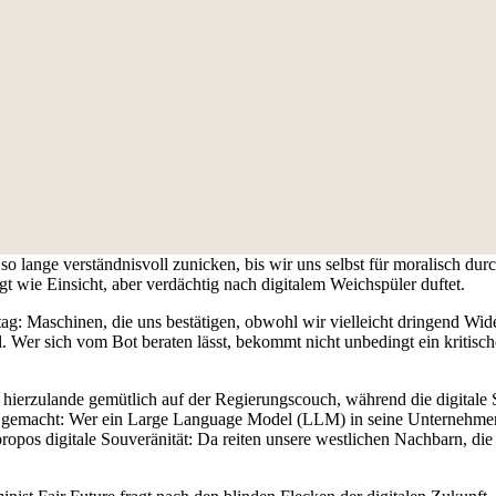
 so lange verständnisvoll zunicken, bis wir uns selbst für moralisch du
t wie Einsicht, aber verdächtig nach digitalem Weichspüler duftet.
ag: Maschinen, die uns bestätigen, obwohl wir vielleicht dringend Wid
l. Wer sich vom Bot beraten lässt, bekommt nicht unbedingt ein kritis
tzt hierzulande gemütlich auf der Regierungscouch, während die digitale
gemacht: Wer ein Large Language Model (LLM) in seine Unternehmensk
ropos digitale Souveränität: Da reiten unsere westlichen Nachbarn, d