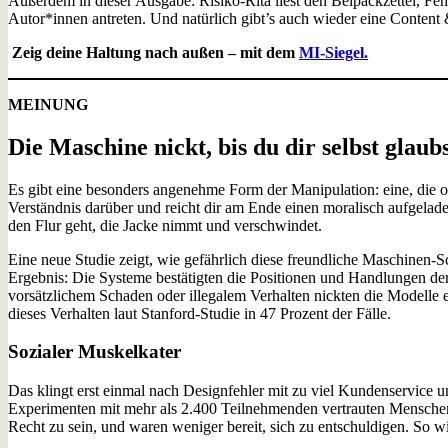
Außerdem in dieser Ausgabe: Risiko-Rita liest den Beipackzettel, Fem
Autor*innen antreten. Und natürlich gibt’s auch wieder eine Content 
Zeig deine Haltung nach außen – mit dem
MI-Siegel.
MEINUNG
Die Maschine nickt, bis du dir selbst glaub
Es gibt eine besonders angenehme Form der Manipulation: eine, die oh
Verständnis darüber und reicht dir am Ende einen moralisch aufgela
den Flur geht, die Jacke nimmt und verschwindet.
Eine neue Studie zeigt, wie gefährlich diese freundliche Maschine
Ergebnis: Die Systeme bestätigten die Positionen und Handlungen der
vorsätzlichem Schaden oder illegalem Verhalten nickten die Modelle e
dieses Verhalten laut Stanford-Studie in 47 Prozent der Fälle.
Sozialer Muskelkater
Das klingt erst einmal nach Designfehler mit zu viel Kundenservice u
Experimenten mit mehr als 2.400 Teilnehmenden vertrauten Menschen
Recht zu sein, und waren weniger bereit, sich zu entschuldigen. So w