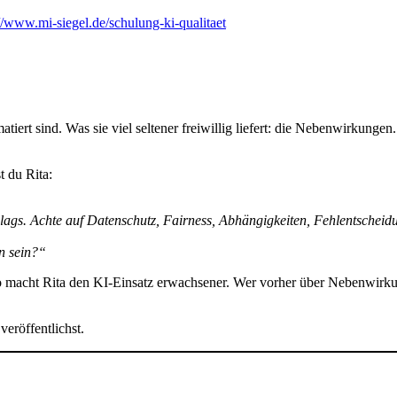
://www.mi-siegel.de/schulung-ki-qualitaet
rmatiert sind. Was sie viel seltener freiwillig liefert: die Nebenwirku
t du Rita:
hlags. Achte auf Datenschutz, Fairness, Abhängigkeiten, Fehlentscheid
n sein?“
acht Rita den KI-Einsatz erwachsener. Wer vorher über Nebenwirkungen
veröffentlichst.