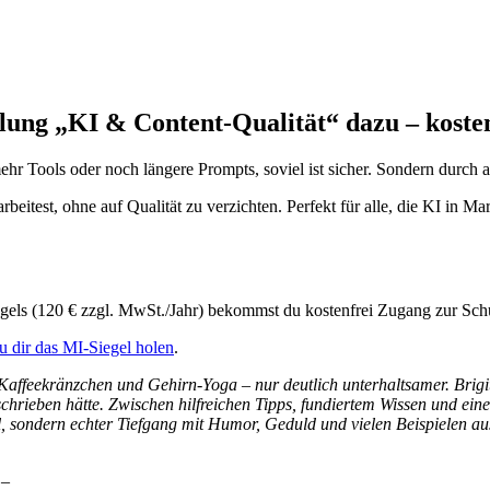
ulung „KI & Content-Qualität“ dazu – kosten
ehr Tools oder noch längere Prompts, soviel ist sicher. Sondern durch 
 arbeitest, ohne auf Qualität zu verzichten. Perfekt für alle, die KI i
iegels (120 € zzgl. MwSt./Jahr) bekommst du kostenfrei Zugang zur Sc
u dir das
MI-Siegel holen
.
affeekränzchen und Gehirn-Yoga – nur deutlich unterhaltsamer. Brigit
schrieben
hätte. Zwischen hilfreichen Tipps, fundiertem Wissen und ei
 sondern echter Tiefgang mit Humor, Geduld und vielen Beispielen a
 –