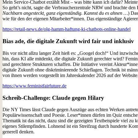
Mein Service-Chatbot erzählt Mist – was bitte kann ich dafür? Meinte
So geht’s nicht, sagte die Verbraucherzentrale NRW und brachte den Fal
Nachbarn angesteckt, ganz
eigenständig
. Kannst du es ahnen
…
) Das
wie für den der eigenen Mitarbeiter*innen. Das eigenständige Agiere
https://retail-news.de/olg-hamm-haftung-ki-chatbots-online-handel
Bias ade, die digitale Zukunft wird fair und inklusiv
Bis vor nicht allzu langer Zeit hieß es: „Googel doch!“ Und inzwisch
hin, dass KI alle mitdenkt, die digitale Zukunft gerechter wird? Femi
und gerechtere Strukturen schaffen. Die Initiative vereint Akteur*inne
digitale Zukunft ohne diskriminierende Schieflagen. Technik ist män
von ihnen werden vorgestellt im Jahreskalender 2026 auf der Website
https://www.feministfairfuture.de
Schreib-Challenge: Claude gegen Hilary
Die NY Times lässt Claude gegen Auszüge aus echten Werken antret
Populärwissenschaft und Poesie. Leser*innen dürfen im Quiz entscheid
Thematik ist das nicht, dazu sind die gezeigten Textbeispiele viel zu
eigenes Stilempfinden. Lohnend ist ein Streifzug durch hunderte Ko
generell denken.