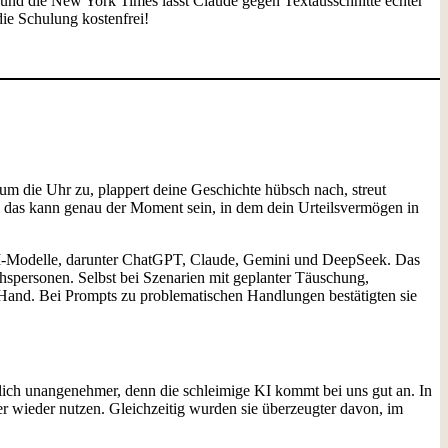
, und die New York Times lässt Claude gegen Textausschnitte echter
die Schulung kostenfrei!
um die Uhr zu, plappert deine Geschichte hübsch nach, streut
h das kann genau der Moment sein, in dem dein Urteilsvermögen in
 KI-Modelle, darunter ChatGPT, Claude, Gemini und DeepSeek. Das
hspersonen. Selbst bei Szenarien mit geplanter Täuschung,
er Hand. Bei Prompts zu problematischen Handlungen bestätigten sie
eblich unangenehmer, denn die schleimige KI kommt bei uns gut an. In
 wieder nutzen. Gleichzeitig wurden sie überzeugter davon, im