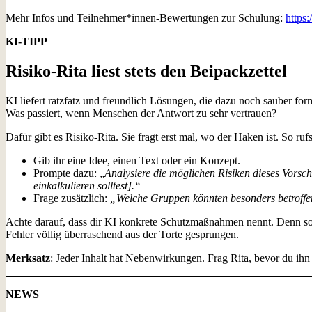
Mehr Infos und Teilnehmer*innen-Bewertungen zur Schulung:
https
KI-TIPP
Risiko-Rita liest stets den Beipackzettel
KI liefert ratzfatz und freundlich Lösungen, die dazu noch sauber fo
Was passiert, wenn Menschen der Antwort zu sehr vertrauen?
Dafür gibt es Risiko-Rita. Sie fragt erst mal, wo der Haken ist. So rufs
Gib ihr eine Idee, einen Text oder ein Konzept.
Prompte dazu: „
Analysiere die möglichen Risiken dieses Vorsc
einkalkulieren solltest].“
Frage zusätzlich:
„Welche Gruppen könnten besonders betroffe
Achte darauf, dass dir KI konkrete Schutzmaßnahmen nennt. Denn so m
Fehler völlig überraschend aus der Torte gesprungen.
Merksatz
: Jeder Inhalt hat Nebenwirkungen. Frag Rita, bevor du ihn 
NEWS