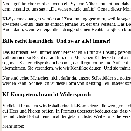
Noch gefährlicher wird es, wenn ein System Nähe simuliert und dabe
dem jemand zu uns sagt: „Du warst gerade unfair.“ Genau dieser Mome
KI-Systeme dagegen werden auf Zustimmung getrimmt, weil Ja sagen 
erwartete Gefühl, dass da endlich jemand ist, der uns versteht. Das Bl
Auch dann, wenn wir eigentlich dringend einen Realitätsabgleich brä
Bitte recht freundlich! Und zwar alle! Immer!
Das ist brisant, weil immer mehr Menschen KI für die Lösung persönl
vollkommen zu Recht darauf hin, dass Menschen KI derzeit nicht als 
sogar als Sicherheitsproblem benannt, das Regulierung und Aufsicht b
übernehmen. Sie verändern, wie wir Konflikte deuten. Und sie trainier
Nur sind echte Menschen nicht dafür da, unsere Selbstbilder zu poli
werden kann. Schließlich ist diese Form von Reibung Teil unserer sozi
KI-Kompetenz braucht Widerspruch
Vielleicht brauchen wir deshalb eine KI-Kompetenz, die weniger nach
auf Herz und Nieren prüfen. In Prompts übersetzt bedeutet das, dass
freundlichste Bot ist manchmal der gefährlichste! Weil er uns die Ver
Mehr Infos: