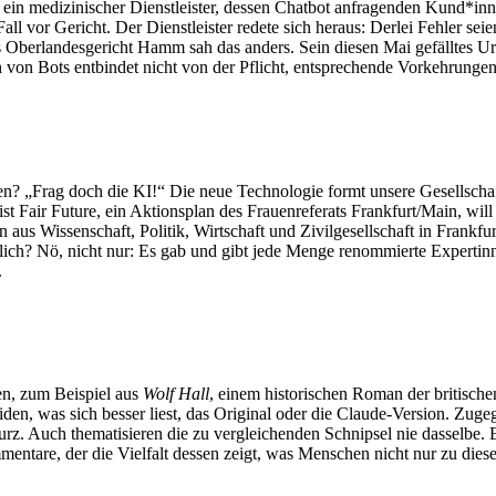
 ein medizinischer Dienstleister, dessen Chatbot anfragenden Kund*inne
l vor Gericht. Der Dienstleister redete sich heraus: Derlei Fehler seie
 Oberlandesgericht Hamm sah das anders. Sein diesen Mai gefälltes U
n von Bots entbindet nicht von der Pflicht, entsprechende Vorkehrunge
en? „Frag doch die KI!“ Die neue Technologie formt unsere Gesellschaft.
nist Fair Future, ein Aktionsplan des Frauenreferats Frankfurt/Main, wi
n aus Wissenschaft, Politik, Wirtschaft und Zivilgesellschaft in Frankfu
nlich? Nö, nicht nur: Es gab und gibt jede Menge renommierte Experti
.
en, zum Beispiel aus
Wolf Hall
, einem historischen Roman der britischen
en, was sich besser liest, das Original oder die Claude-Version. Zuge
 kurz. Auch thematisieren die zu vergleichenden Schnipsel nie dasselbe. 
mmentare, der die Vielfalt dessen zeigt, was Menschen nicht nur zu d