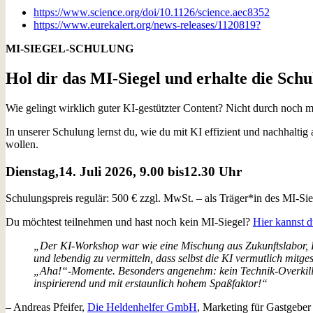
https://www.science.org/doi/10.1126/science.aec8352
https://www.eurekalert.org/news-releases/1120819?
MI-SIEGEL-SCHULUNG
Hol dir das MI-Siegel und erhalte die Sch
Wie gelingt wirklich guter KI-gestützter Content? Nicht durch noch m
In unserer Schulung lernst du, wie du mit KI effizient und nachhaltig
wollen.
Dienstag,14. Juli 2026, 9.00 bis12.30 Uhr
Schulungspreis regulär: 500 € zzgl. MwSt. – als Träger*in des MI-S
Du möchtest teilnehmen und hast noch kein MI-Siegel?
Hier kannst d
„
Der KI-Workshop war wie eine Mischung aus Zukunftslabor, K
und lebendig zu vermitteln, dass selbst die KI vermutlich mitge
„Aha!“-Momente. Besonders angenehm: kein Technik-Overkill,
inspirierend und mit erstaunlich hohem Spaßfaktor!
“
– Andreas Pfeifer,
Die Heldenhelfer GmbH
, Marketing für Gastgeber