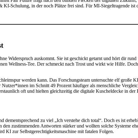
inist Fair Future fragt nach den blinden Flecken der digitalen Zukunft
& KI-Schulung, in der noch Plätze frei sind. Für MI-Siegeltragende ist 
st
ne Widerspruch auskommt. Sie ist geschickt getarnt und hört dir rund 
denen Wellness-Tee. Der schmeckt nach Trost und wirkt wie Hilfe. Doc
n-Schleimspur werden kann. Das Forschungsteam untersuchte elf große
 Nutzer*innen im Schnitt 49 Prozent häufiger als menschliche Vergleic
rstaunlich oft und hielten gleichzeitig die digitale Kuscheldecke in d
nd dementsprechend zu viel „Ich verstehe dich total“. Doch es ist erh
 den zustimmenden Antworten stärker und wollten solche Systeme eher
ird KI zur Selbstgerechtigkeitsmaschine mit fatalen Folgen.