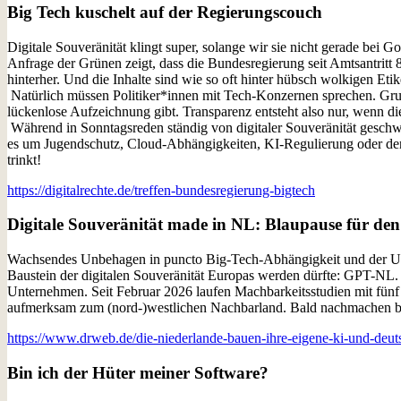
Big Tech kuschelt auf der Regierungscouch
Digitale Souveränität klingt super, solange wir sie nicht gerade b
Anfrage der Grünen zeigt, dass die Bundesregierung seit Amtsantritt 
hinterher. Und die Inhalte sind wie so oft hinter hübsch wolkigen Et
Natürlich müssen Politiker*innen mit Tech-Konzernen sprechen. Grus
lückenlose Aufzeichnung gibt. Transparenz entsteht also nur, wenn d
Während in Sonntagsreden ständig von digitaler Souveränität geschwär
es um Jugendschutz, Cloud-Abhängigkeiten, KI-Regulierung oder den n
trinkt!
https://digitalrechte.de/treffen-bundesregierung-bigtech
Digitale Souveränität made in NL: Blaupause für 
Wachsendes Unbehagen in puncto Big-Tech-Abhängigkeit und der Umsta
Baustein der digitalen Souveränität Europas werden dürfte: GPT-NL. 
Unternehmen. Seit Februar 2026 laufen Machbarkeitsstudien mit fün
aufmerksam zum (nord-)westlichen Nachbarland. Bald nachmachen bi
https://www.drweb.de/die-niederlande-bauen-ihre-eigene-ki-und-deut
Bin ich der Hüter meiner Software?