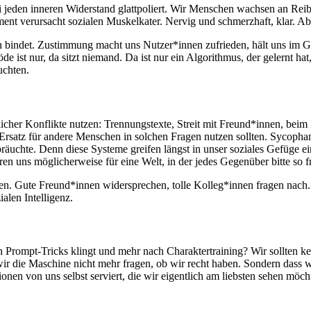
i jeden inneren Widerstand glattpoliert. Wir Menschen wachsen an Re
nt verursacht sozialen Muskelkater. Nervig und schmerzhaft, klar. Ab
bindet. Zustimmung macht uns Nutzer*innen zufrieden, hält uns im G
öde ist nur, da sitzt niemand. Da ist nur ein Algorithmus, der gelernt h
uchten.
icher Konflikte nutzen: Trennungstexte, Streit mit Freund*innen, bei
Ersatz für andere Menschen in solchen Fragen nutzen sollten. Sycophan
räuchte. Denn diese Systeme greifen längst in unser soziales Gefüge e
en uns möglicherweise für eine Welt, in der jedes Gegenüber bitte so f
eren. Gute Freund*innen widersprechen, tolle Kolleg*innen fragen nach
alen Intelligenz.
 Prompt-Tricks klingt und mehr nach Charaktertraining? Wir sollten k
 wir die Maschine nicht mehr fragen, ob wir recht haben. Sondern dass
sionen von uns selbst serviert, die wir eigentlich am liebsten sehen mö