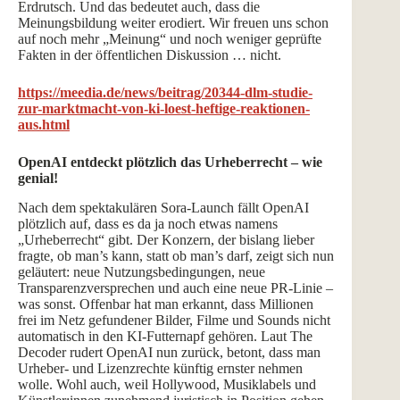
Erdrutsch. Und das bedeutet auch, dass die
Meinungsbildung weiter erodiert. Wir freuen uns schon
auf noch mehr „Meinung“ und noch weniger geprüfte
Fakten in der öffentlichen Diskussion … nicht.
https://meedia.de/news/beitrag/20344-dlm-studie-
zur-marktmacht-von-ki-loest-heftige-reaktionen-
aus.html
OpenAI entdeckt plötzlich das Urheberrecht – wie
genial!
Nach dem spektakulären Sora-Launch fällt OpenAI
plötzlich auf, dass es da ja noch etwas namens
„Urheberrecht“ gibt. Der Konzern, der bislang lieber
fragte, ob man’s kann, statt ob man’s darf, zeigt sich nun
geläutert: neue Nutzungsbedingungen, neue
Transparenzversprechen und auch eine neue PR-Linie –
was sonst. Offenbar hat man erkannt, dass Millionen
frei im Netz gefundener Bilder, Filme und Sounds nicht
automatisch in den KI-Futternapf gehören. Laut The
Decoder rudert OpenAI nun zurück, betont, dass man
Urheber- und Lizenzrechte künftig ernster nehmen
wolle. Wohl auch, weil Hollywood, Musiklabels und