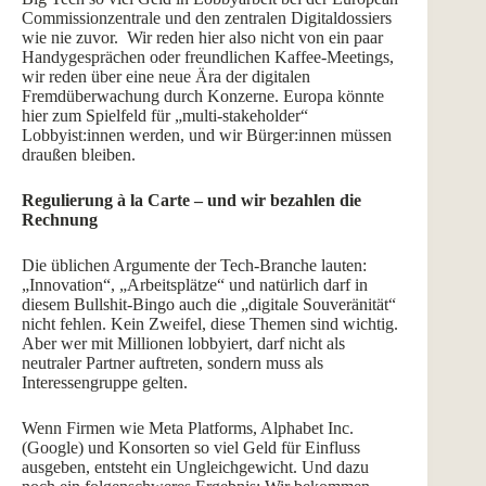
Commissionzentrale und den zentralen Digitaldossiers
wie nie zuvor. Wir reden hier also nicht von ein paar
Handygesprächen oder freundlichen Kaffee-Meetings,
wir reden über eine neue Ära der digitalen
Fremdüberwachung durch Konzerne. Europa könnte
hier zum Spielfeld für „multi-stakeholder“
Lobbyist:innen werden, und wir Bürger:innen müssen
draußen bleiben.
Regulierung à la Carte – und wir bezahlen die
Rechnung
Die üblichen Argumente der Tech-Branche lauten:
„Innovation“, „Arbeitsplätze“ und natürlich darf in
diesem Bullshit-Bingo auch die „digitale Souveränität“
nicht fehlen. Kein Zweifel, diese Themen sind wichtig.
Aber wer mit Millionen lobbyiert, darf nicht als
neutraler Partner auftreten, sondern muss als
Interessengruppe gelten.
Wenn Firmen wie Meta Platforms, Alphabet Inc.
(Google) und Konsorten so viel Geld für Einfluss
ausgeben, entsteht ein Ungleichgewicht. Und dazu