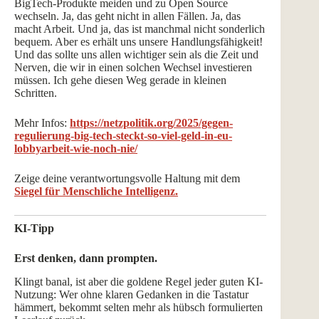
BigTech-Produkte meiden und zu Open Source
wechseln. Ja, das geht nicht in allen Fällen. Ja, das
macht Arbeit. Und ja, das ist manchmal nicht sonderlich
bequem. Aber es erhält uns unsere Handlungsfähigkeit!
Und das sollte uns allen wichtiger sein als die Zeit und
Nerven, die wir in einen solchen Wechsel investieren
müssen. Ich gehe diesen Weg gerade in kleinen
Schritten.
Mehr Infos:
https://netzpolitik.org/2025/gegen-
regulierung-big-tech-steckt-so-viel-geld-in-eu-
lobbyarbeit-wie-noch-nie/
Zeige deine verantwortungsvolle Haltung mit dem
Siegel für Menschliche Intelligenz.
KI-Tipp
Erst denken, dann prompten.
Klingt banal, ist aber die goldene Regel jeder guten KI-
Nutzung: Wer ohne klaren Gedanken in die Tastatur
hämmert, bekommt selten mehr als hübsch formulierten