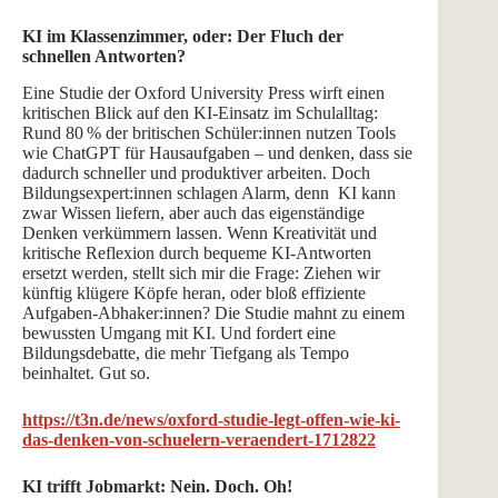
KI im Klassenzimmer, oder: Der Fluch der
schnellen Antworten?
Eine Studie der Oxford University Press wirft einen
kritischen Blick auf den KI-Einsatz im Schulalltag:
Rund 80 % der britischen Schüler:innen nutzen Tools
wie ChatGPT für Hausaufgaben – und denken, dass sie
dadurch schneller und produktiver arbeiten. Doch
Bildungsexpert:innen schlagen Alarm, denn KI kann
zwar Wissen liefern, aber auch das eigenständige
Denken verkümmern lassen. Wenn Kreativität und
kritische Reflexion durch bequeme KI-Antworten
ersetzt werden, stellt sich mir die Frage: Ziehen wir
künftig klügere Köpfe heran, oder bloß effiziente
Aufgaben-Abhaker:innen? Die Studie mahnt zu einem
bewussten Umgang mit KI. Und fordert eine
Bildungsdebatte, die mehr Tiefgang als Tempo
beinhaltet. Gut so.
https://t3n.de/news/oxford-studie-legt-offen-wie-ki-
das-denken-von-schuelern-veraendert-1712822
KI trifft Jobmarkt: Nein. Doch. Oh!