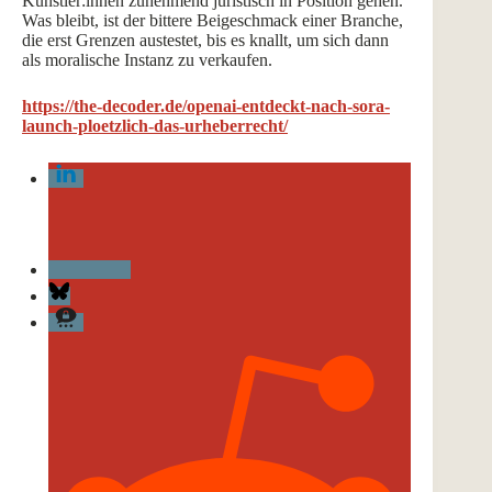
Künstler:innen zunehmend juristisch in Position gehen.
Was bleibt, ist der bittere Beigeschmack einer Branche,
die erst Grenzen austestet, bis es knallt, um sich dann
als moralische Instanz zu verkaufen.
https://the-decoder.de/openai-entdeckt-nach-sora-
launch-ploetzlich-das-urheberrecht/