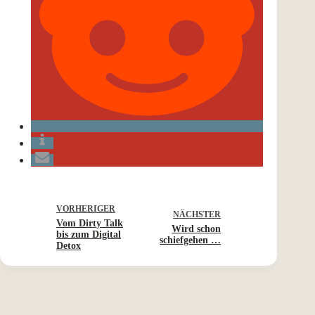
VORHERIGER
NÄCHSTER
Vom Dirty Talk
Wird schon
bis zum Digital
schiefgehen …
Detox