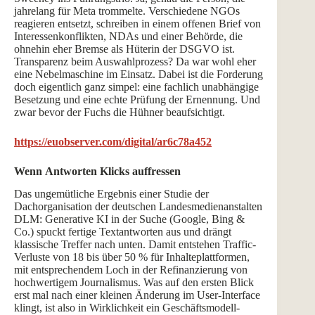
jahrelang für Meta trommelte. Verschiedene NGOs
reagieren entsetzt, schreiben in einem offenen Brief von
Interessenkonflikten, NDAs und einer Behörde, die
ohnehin eher Bremse als Hüterin der DSGVO ist.
Transparenz beim Auswahlprozess? Da war wohl eher
eine Nebelmaschine im Einsatz. Dabei ist die Forderung
doch eigentlich ganz simpel: eine fachlich unabhängige
Besetzung und eine echte Prüfung der Ernennung. Und
zwar bevor der Fuchs die Hühner beaufsichtigt.
https://euobserver.com/digital/ar6c78a452
Wenn Antworten Klicks auffressen
Das ungemütliche Ergebnis einer Studie der
Dachorganisation der deutschen Landesmedienanstalten
DLM: Generative KI in der Suche (Google, Bing &
Co.) spuckt fertige Textantworten aus und drängt
klassische Treffer nach unten. Damit entstehen Traffic-
Verluste von 18 bis über 50 % für Inhalteplattformen,
mit entsprechendem Loch in der Refinanzierung von
hochwertigem Journalismus. Was auf den ersten Blick
erst mal nach einer kleinen Änderung im User-Interface
klingt, ist also in Wirklichkeit ein Geschäftsmodell-