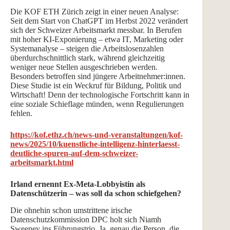
Die KOF ETH Zürich zeigt in einer neuen Analyse:
Seit dem Start von ChatGPT im Herbst 2022 verändert
sich der Schweizer Arbeitsmarkt messbar. In Berufen
mit hoher KI-Exponierung – etwa IT, Marketing oder
Systemanalyse – steigen die Arbeitslosenzahlen
überdurchschnittlich stark, während gleichzeitig
weniger neue Stellen ausgeschrieben werden.
Besonders betroffen sind jüngere Arbeitnehmer:innen.
Diese Studie ist ein Weckruf für Bildung, Politik und
Wirtschaft! Denn der technologische Fortschritt kann in
eine soziale Schieflage münden, wenn Regulierungen
fehlen.
https://kof.ethz.ch/news-und-veranstaltungen/kof-
news/2025/10/kuenstliche-intelligenz-hinterlaesst-
deutliche-spuren-auf-dem-schweizer-
arbeitsmarkt.html
Irland ernennt Ex-Meta-Lobbyistin als
Datenschützerin – was soll da schon schiefgehen?
Die ohnehin schon umstrittene irische
Datenschutzkommission DPC holt sich Niamh
Sweeney ins Führungstrio. Ja, genau die Person, die