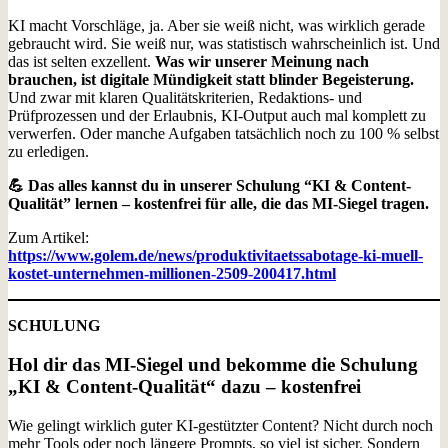
KI macht Vorschläge, ja. Aber sie weiß nicht, was wirklich gerade
gebraucht wird. Sie weiß nur, was statistisch wahrscheinlich ist. Und
das ist selten exzellent.
Was wir unserer Meinung nach
brauchen, ist digitale Mündigkeit statt blinder Begeisterung.
Und zwar mit klaren Qualitätskriterien, Redaktions- und
Prüfprozessen und der Erlaubnis, KI-Output auch mal komplett zu
verwerfen. Oder manche Aufgaben tatsächlich noch zu 100 % selbst
zu erledigen.
💪 Das alles kannst du in unserer Schulung “KI & Content-
Qualität” lernen – kostenfrei für alle, die das MI-Siegel tragen.
Zum Artikel:
https://www.golem.de/news/produktivitaetssabotage-ki-muell-
kostet-unternehmen-millionen-2509-200417.html
SCHULUNG
Hol dir das MI-Siegel und bekomme die Schulung
„KI & Content-Qualität“ dazu – kostenfrei
Wie gelingt wirklich guter KI-gestützter Content? Nicht durch noch
mehr Tools oder noch längere Prompts, so viel ist sicher. Sondern