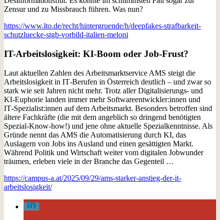
Desinformationsflut. Es könnte im schlimmsten Fall sogar zur
Zensur und zu Missbrauch führen. Was nun?
https://www.lto.de/recht/hintergruende/h/deepfakes-strafbarkeit-
schutzluecke-stgb-vorbild-italien-meloni
IT-Arbeitslosigkeit: KI-Boom oder Job‑Frust?
Laut aktuellen Zahlen des Arbeitsmarktservice AMS steigt die
Arbeitslosigkeit in IT‑Berufen in Österreich deutlich – und zwar so
stark wie seit Jahren nicht mehr. Trotz aller Digitalisierungs- und
KI‑Euphorie landen immer mehr Softwareentwickler:innen und
IT‑Spezialist:innen auf dem Arbeitsmarkt. Besonders betroffen sind
ältere Fachkräfte (die mit dem angeblich so dringend benötigten
Spezial-Know-how!) und jene ohne aktuelle Spezialkenntnisse. Als
Gründe nennt das AMS die Automatisierung durch KI, das
Auslagern von Jobs ins Ausland und einen gesättigten Markt.
Während Politik und Wirtschaft weiter vom digitalen Jobwunder
träumen, erleben viele in der Branche das Gegenteil …
https://campus-a.at/2025/09/29/ams-starker-anstieg-der-it-
arbeitslosigkeit/