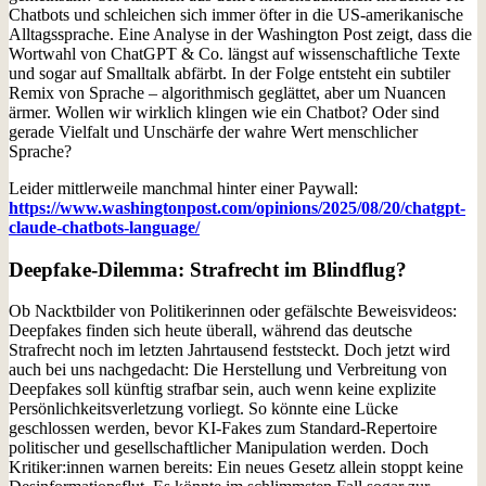
Chatbots und schleichen sich immer öfter in die US-amerikanische
Alltagssprache. Eine Analyse in der Washington Post zeigt, dass die
Wortwahl von ChatGPT & Co. längst auf wissenschaftliche Texte
und sogar auf Smalltalk abfärbt. In der Folge entsteht ein subtiler
Remix von Sprache – algorithmisch geglättet, aber um Nuancen
ärmer. Wollen wir wirklich klingen wie ein Chatbot? Oder sind
gerade Vielfalt und Unschärfe der wahre Wert menschlicher
Sprache?
Leider mittlerweile manchmal hinter einer Paywall:
https://www.washingtonpost.com/opinions/2025/08/20/chatgpt-
claude-chatbots-language/
Deepfake-Dilemma: Strafrecht im Blindflug?
Ob Nacktbilder von Politikerinnen oder gefälschte Beweisvideos:
Deepfakes finden sich heute überall, während das deutsche
Strafrecht noch im letzten Jahrtausend feststeckt. Doch jetzt wird
auch bei uns nachgedacht: Die Herstellung und Verbreitung von
Deepfakes soll künftig strafbar sein, auch wenn keine explizite
Persönlichkeitsverletzung vorliegt. So könnte eine Lücke
geschlossen werden, bevor KI-Fakes zum Standard-Repertoire
politischer und gesellschaftlicher Manipulation werden. Doch
Kritiker:innen warnen bereits: Ein neues Gesetz allein stoppt keine