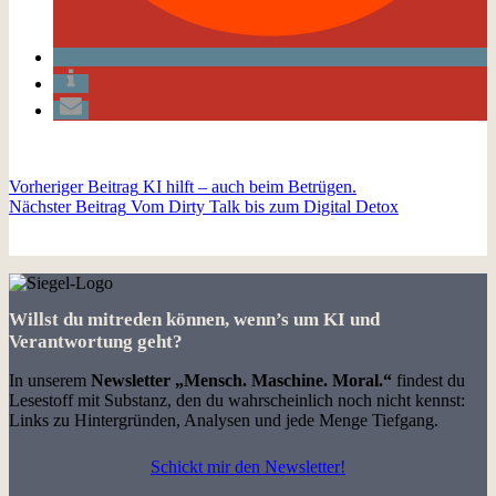
Vorheriger
Beitrag
KI hilft – auch beim Betrügen.
Nächster
Beitrag
Vom Dirty Talk bis zum Digital Detox
Willst du mitreden können, wenn’s um KI und
Verantwortung geht?
In unserem
Newsletter
„Mensch. Maschine. Moral.“
findest du
Lesestoff mit Substanz, den du wahrscheinlich noch nicht kennst:
Links zu Hintergründen, Analysen und jede Menge Tiefgang.
Schickt mir den Newsletter!