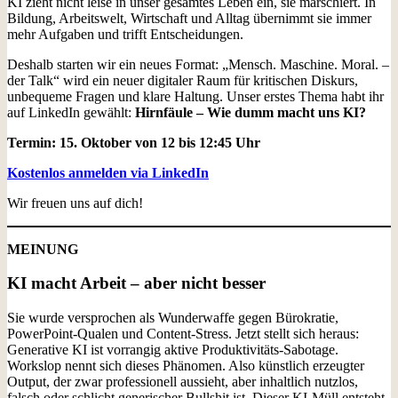
KI zieht nicht leise in unser gesamtes Leben ein, sie marschiert. In
Bildung, Arbeitswelt, Wirtschaft und Alltag übernimmt sie immer
mehr Aufgaben und trifft Entscheidungen.
Deshalb starten wir ein neues Format: „Mensch. Maschine. Moral. –
der Talk“ wird ein neuer digitaler Raum für kritischen Diskurs,
unbequeme Fragen und klare Haltung. Unser erstes Thema habt ihr
auf LinkedIn gewählt:
Hirnfäule – Wie dumm macht uns KI?
Termin: 15. Oktober von 12 bis 12:45 Uhr
Kostenlos anmelden via LinkedIn
Wir freuen uns auf dich!
MEINUNG
KI macht Arbeit – aber nicht besser
Sie wurde versprochen als Wunderwaffe gegen Bürokratie,
PowerPoint-Qualen und Content-Stress. Jetzt stellt sich heraus:
Generative KI ist vorrangig aktive Produktivitäts-Sabotage.
Workslop nennt sich dieses Phänomen. Also künstlich erzeugter
Output, der zwar professionell aussieht, aber inhaltlich nutzlos,
falsch oder schlicht generischer Bullshit ist. Dieser KI-Müll entsteht