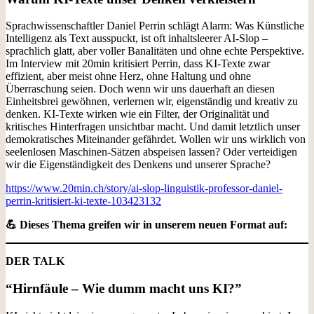
Sprachwissenschaftler Daniel Perrin schlägt Alarm: Was Künstliche
Intelligenz als Text ausspuckt, ist oft inhaltsleerer AI-Slop –
sprachlich glatt, aber voller Banalitäten und ohne echte Perspektive.
Im Interview mit 20min kritisiert Perrin, dass KI-Texte zwar
effizient, aber meist ohne Herz, ohne Haltung und ohne
Überraschung seien. Doch wenn wir uns dauerhaft an diesen
Einheitsbrei gewöhnen, verlernen wir, eigenständig und kreativ zu
denken. KI-Texte wirken wie ein Filter, der Originalität und
kritisches Hinterfragen unsichtbar macht. Und damit letztlich unser
demokratisches Miteinander gefährdet. Wollen wir uns wirklich von
seelenlosen Maschinen-Sätzen abspeisen lassen? Oder verteidigen
wir die Eigenständigkeit des Denkens und unserer Sprache?
https://www.20min.ch/story/ai-slop-linguistik-professor-daniel-
perrin-kritisiert-ki-texte-103423132
💪 Dieses Thema greifen wir in unserem neuen Format auf:
DER TALK
“Hirnfäule – Wie dumm macht uns KI?”