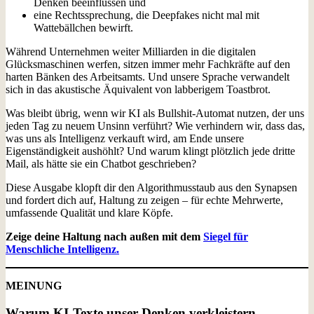
Denken beeinflussen und
eine Rechtssprechung, die Deepfakes nicht mal mit
Wattebällchen bewirft.
Während Unternehmen weiter Milliarden in die digitalen
Glücksmaschinen werfen, sitzen immer mehr Fachkräfte auf den
harten Bänken des Arbeitsamts. Und unsere Sprache verwandelt
sich in das akustische Äquivalent von labberigem Toastbrot.
Was bleibt übrig, wenn wir KI als Bullshit-Automat nutzen, der uns
jeden Tag zu neuem Unsinn verführt? Wie verhindern wir, dass das,
was uns als Intelligenz verkauft wird, am Ende unsere
Eigenständigkeit aushöhlt? Und warum klingt plötzlich jede dritte
Mail, als hätte sie ein Chatbot geschrieben?
Diese Ausgabe klopft dir den Algorithmusstaub aus den Synapsen
und fordert dich auf, Haltung zu zeigen – für echte Mehrwerte,
umfassende Qualität und klare Köpfe.
Zeige deine Haltung nach außen mit dem
Siegel für
Menschliche Intelligenz.
MEINUNG
Warum KI-Texte unser Denken verkleistern