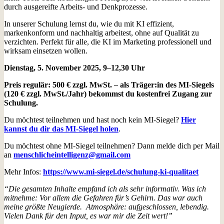
durch ausgereifte Arbeits- und Denkprozesse.
In unserer Schulung lernst du, wie du mit KI effizient,
markenkonform und nachhaltig arbeitest, ohne auf Qualität zu
verzichten. Perfekt für alle, die KI im Marketing professionell und
wirksam einsetzen wollen.
Dienstag, 5. November 2025, 9–12,30 Uhr
Preis regulär: 500 € zzgl. MwSt. – als Träger:in des MI-Siegels
(120 € zzgl. MwSt./Jahr) bekommst du kostenfrei Zugang zur
Schulung.
Du möchtest teilnehmen und hast noch kein MI-Siegel?
Hier
kannst du dir das MI-Siegel holen
.
Du möchtest ohne MI-Siegel teilnehmen? Dann melde dich per Mail
an
menschlicheintelligenz@gmail.com
Mehr Infos:
https://www.mi-siegel.de/schulung-ki-qualitaet
“Die gesamten Inhalte empfand ich als sehr informativ. Was ich
mitnehme: Vor allem die Gefahren für’s Gehirn. Das war auch
meine größte Neugierde. Atmosphäre: aufgeschlossen, lebendig.
Vielen Dank für den Input, es war mir die Zeit wert!”