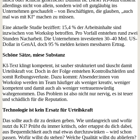
allerdings nicht von allein, sondern wird oft gutgläubig ins
Unternehmen geschaufelt – von Beschäftigten, die glauben, „auch
mal was mit KI“ machen zu müssen.
Eine aktuelle Studie beziffert: 15,4 % der Arbeitsinhalte sind
inzwischen von Workslop betroffen. Pro Vorfall entstehen rund zwei
Stunden Nacharbeit. Die Unternehmen investierten 30–40 Mrd. US-
Dollar in GenAI, doch 95 % melden keinen messbaren Ertrag.
Schöne Sätze, miese Substanz
KI-Text klingt kompetent, ist sauber strukturiert und täuscht damit
Urteilskraft vor. Doch in der Folge entstehen Kontrollschleifen und
somit Reibungsverluste. Dazu kommt: Absender:innen von
Workslop werden im Team häufiger als weniger kreativ, weniger
kompetent und damit auch als weniger vertrauenswürdig
wahrgenommen. Das Problem ist also nicht nur nervig, es ist teuer
und schädlich für die Reputation.
Technologie ist kein Ersatz für Urteilskraft
Das sollte auch dir zu denken geben. Wie umfangreich und wofür
nutzt du KI? Prüfst du immer kritisch, oder ertappst du dich dabei,
aus Bequemlichkeit auch mal etwas durchzuwinken – wird schon
passen. Wofür willst du stehen? Welche Qualität willst du abliefern?