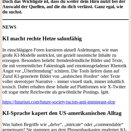
Doch das Wichtigste ist, dass du weiter dein Hirn nutzt bei der
Auswahl der Quellen, auf die du dich verlässt. Ganz egal, wie
du suchst.
NEWS
KI macht rechte Hetze salonfähig
In einschlägigen Foren kursieren aktuell Anleitungen, wie man
große KI-Modelle austrickst, um gezielt rassistische Inhalte zu
erzeugen. Besonders beliebt: fremdenfeindliche Bilder und Texte,
die mit vermeintlicher Faktenlogik und emotionsgeladener Rhetorik
Angst vor „Überfremdung“ schüren. Die Tools liefern dann auf
Zuruf KI-generierte Bilder von „arabischen Horden“ oder Texte
voller stereotyper Narrative – immer visuell stark, immer inhaltlich
toxisch. Dabei erhalten diese Inhalte auf Plattformen wie X-Twitter
oft sogar mehr Reichweite als gewöhnliche Postings. Igitt.
https://futurism.com/future-society/racists-anti-immigrant-slop
KI-Sprache kapert den US-amerikanischen Alltag
Was haben Begriffe wie „delve“, „intricate“ oder „commendable“
gemeinsam? Sie stammen aus dem Phrasenbaukasten moderner KI-