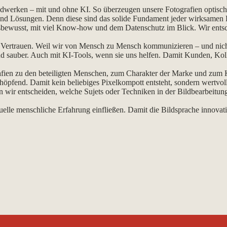
ldwerken – mit und ohne KI. So überzeugen unsere Fotografien optisch
nd Lösungen. Denn diese sind das solide Fundament jeder wirksamen 
ewusst, mit viel Know-how und dem Datenschutz im Blick. Wir entsc
 Vertrauen. Weil wir von Mensch zu Mensch kommunizieren – und nicht 
 und sauber. Auch mit KI-Tools, wenn sie uns helfen. Damit Kunden, Kol
grafien zu den beteiligten Menschen, zum Charakter der Marke und zu
höpfend. Damit kein beliebiges Pixelkompott entsteht, sondern wertvolle
n wir entscheiden, welche Sujets oder Techniken in der Bildbearbeitung
duelle menschliche Erfahrung einfließen. Damit die Bildsprache innovativ