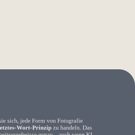
sie sich, jede Form von Fotografie
etztes-Wort-Prinzip
zu handeln. Das
Arbeitsergebnisse genau – auch wenn KI